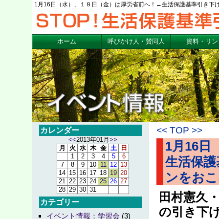
1月16日（水）、１８日（金）は厚労省前へ！←生活保護基準引き下
ホーム
呼びかけ人・賛同人
資料・リン
<<
TOP
>>
カレンダー
<<
2013年01月
>>
1月16
月
火
水
木
金
土
日
1
2
3
4
5
6
生活保護
7
8
9
10
11
12
13
14
15
16
17
18
19
20
ンをおこ
21
22
23
24
25
26
27
28
29
30
31
田村憲久
カテゴリー
の引き下
イベント情報：学習会
(3)